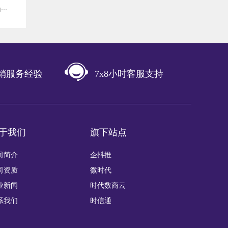
··
营销服务经验
7x8小时客服支持
于我们
旗下站点
司简介
企抖推
司资质
微时代
业新闻
时代数商云
系我们
时信通