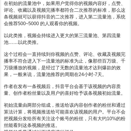
在初始的流量池中，如果用户觉得你的视频内容好，点赞、
评论、收藏以及视频完播率都符合二次推荐的标准，那么这
条视频就可以获得抖音的二次推荐，进入第二流量池，系统
会推荐500~5000 的人观看你的视频。
以此类推，视频会持续进入更大的第三流量池、第四流量
池……以此类推。
这个过程会一直持续到你视频的点赞、评论、收藏及视频完
播率不符合进入下一流量池的标准为止，像那些百万级、千
万级播放的视频，是经过了无数的流量池才达到爆款的效
果，一般来说，流量池推荐的周期在24小时-7天。
作者在发布一条视频后，抖音平台会基于该视频的内容质
量、创作者粉丝量以及用户的喜好给予该条视频初始流量。
初始流量由两部分组成，推送给该内容创作者的粉丝和通过
算法计算，将视频推送给可能喜欢该视频的用户。平台不会
把视频分发给所有关注这个账号的粉丝，只有大约10%的粉
丝能看到这条视频的推送。