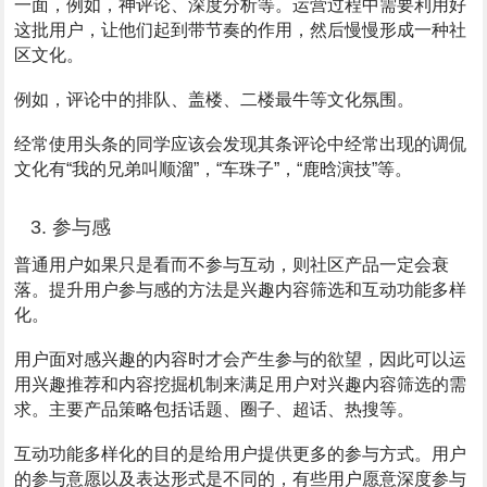
一面，例如，神评论、深度分析等。运营过程中需要利用好
这批用户，让他们起到带节奏的作用，然后慢慢形成一种社
区文化。
例如，评论中的排队、盖楼、二楼最牛等文化氛围。
经常使用头条的同学应该会发现其条评论中经常出现的调侃
文化有“我的兄弟叫顺溜”，“车珠子”，“鹿晗演技”等。
3. 参与感
普通用户如果只是看而不参与互动，则社区产品一定会衰
落。提升用户参与感的方法是兴趣内容筛选和互动功能多样
化。
用户面对感兴趣的内容时才会产生参与的欲望，因此可以运
用兴趣推荐和内容挖掘机制来满足用户对兴趣内容筛选的需
求。主要产品策略包括话题、圈子、超话、热搜等。
互动功能多样化的目的是给用户提供更多的参与方式。用户
的参与意愿以及表达形式是不同的，有些用户愿意深度参与