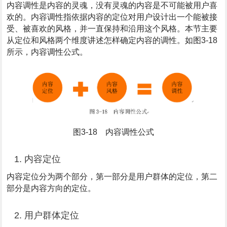
内容调性是内容的灵魂，没有灵魂的内容是不可能被用户喜
欢的。内容调性指依据内容的定位对用户设计出一个能被接
受、被喜欢的风格，并一直保持和沿用这个风格。本节主要
从定位和风格两个维度讲述怎样确定内容的调性。如图3-18
所示，内容调性公式。
图3-18 内容调性公式
1. 内容定位
内容定位分为两个部分，第一部分是用户群体的定位，第二
部分是内容方向的定位。
2. 用户群体定位