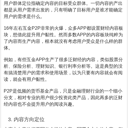
用户群体定位指确定内容的目标受众群体。一切内容的产出
都是从用户需求出发的，只有明确了目标用户是谁才能确定
用户的需求是什么。
16年左右互金P2P非常的火爆，众多APP都设置财经内容板
块，想借此提升用户黏性。然而多数APP的内容板块纯粹为
了内容而生产内容，根本就没有考虑用户受众是什么样的群
体。
例如，有些互金APP生产了很多泛财经的内容，类似股票分
析、保险分析、理财知识、银行利率分析等。这是典型的没
有搞清楚用户的需求和使用场景，以为只要有内容就会有阅
读，就会有用户黏性。
P2P是低频的货币基金产品，只是金融理财行业的一个细小
分支，相对专业的用户很少投资此类产品，因此再多的泛财
经内容也不会提升用户的阅读兴趣。
3. 内容方向定位